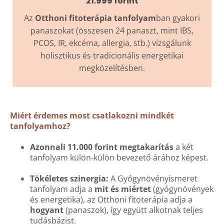
21.999 forint
Az
Otthoni fitoterápia tanfolyam
ban gyakori
panaszokat (összesen 24 panaszt, mint IBS,
PCOS, IR, ekcéma, allergia, stb.) vizsgálunk
holisztikus és tradicionális energetikai
megközelítésben.
Miért érdemes most csatlakozni mindkét
tanfolyamhoz?
Azonnali 11.000 forint megtakarítás
a két
tanfolyam külön-külön bevezető árához képest.
Tökéletes szinergia:
A Gyógynövényismeret
tanfolyam adja a
mit és
miértet
(gyógynövények
és energetika), az Otthoni fitoterápia adja a
hogyant
(panaszok), így együtt alkotnak teljes
tudásbázist.