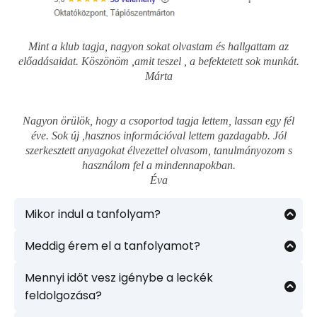
Mint a klub tagja, nagyon sokat olvastam és hallgattam az
előadásaidat. Köszönöm ,amit teszel , a befektetett sok munkát.
Márta
Nagyon örülök, hogy a csoportod tagja lettem, lassan egy fél
éve. Sok új ,hasznos információval lettem gazdagabb. Jól
szerkesztett anyagokat élvezettel olvasom, tanulmányozom s
használom fel a mindennapokban.
Éva
Mikor indul a tanfolyam?
A megvásárolt tanfolyam(ok)hoz azonnal
hozzáférést kapsz a visszaigazoló levélben leírt
Meddig érem el a tanfolyamot?
módon. Ha nem kapod meg a levelet, vagy egyéb
A megvásárolt tanfolyamokhoz
örökös
technikai problémád van, jelezd a
hozzáférés
t kapsz, így tetszőleges ütemben
Mennyi időt vesz igénybe a leckék
szikora.hilda@gyogyfuveskertem.hu
emailen.
sajátíthatod el a tudásanyagot, és később is
feldolgozása?
Jelenleg a
Gyógynövényismeret tanfolyam
első
bármikor visszakereshetsz bármit.
Egy-egy lecke feldolgozása a tanulási