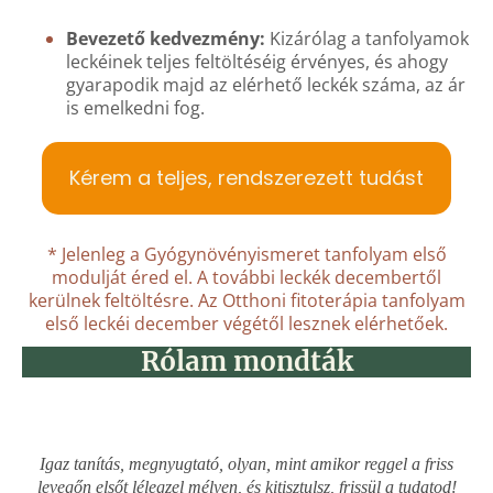
Bevezető kedvezmény:
Kizárólag a tanfolyamok
leckéinek teljes feltöltéséig érvényes, és ahogy
gyarapodik majd az elérhető leckék száma, az ár
is emelkedni fog.
Kérem a teljes, rendszerezett tudást
* Jelenleg a Gyógynövényismeret tanfolyam első
modulját éred el. A további leckék decembertől
kerülnek feltöltésre. Az Otthoni fitoterápia tanfolyam
első leckéi december végétől lesznek elérhetőek.
Rólam mondták
Igaz tanítás, megnyugtató, olyan, mint amikor reggel a friss
levegőn elsőt lélegzel mélyen, és kitisztulsz, frissül a tudatod!