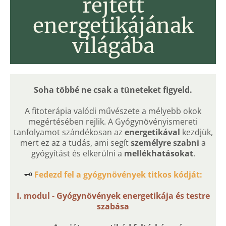
rejtett
energetikájának
világába
Soha többé ne csak a tüneteket figyeld.
A fitoterápia valódi művészete a mélyebb okok
megértésében rejlik. A Gyógynövényismereti
tanfolyamot szándékosan az
energetikával
kezdjük,
mert ez az a tudás, ami segít
személyre szabni
a
gyógyítást és elkerülni a
mellékhatásokat
.
🗝️
Fedezd fel a gyógynövények titkos kódját:
I. modul - Gyógynövények energetikája és testre
szabása