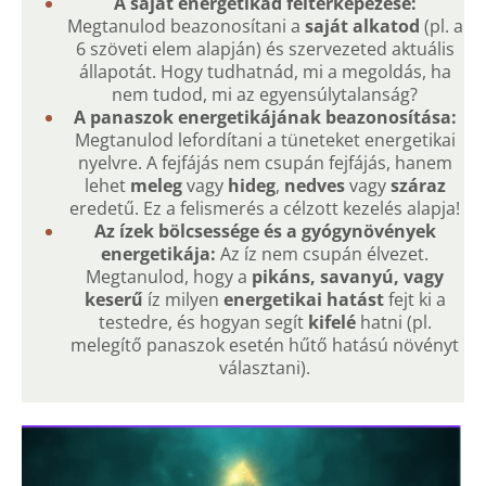
A saját energetikád feltérképezése:
Megtanulod beazonosítani a
saját alkatod
(pl. a
6 szöveti elem alapján) és szervezeted aktuális
állapotát. Hogy tudhatnád, mi a megoldás, ha
nem tudod, mi az egyensúlytalanság?
A panaszok energetikájának beazonosítása:
Megtanulod lefordítani a tüneteket energetikai
nyelvre. A fejfájás nem csupán fejfájás, hanem
lehet
meleg
vagy
hideg
,
nedves
vagy
száraz
eredetű. Ez a felismerés a célzott kezelés alapja!
Az ízek bölcsessége és a gyógynövények
energetikája:
Az íz nem csupán élvezet.
Megtanulod, hogy a
pikáns, savanyú, vagy
keserű
íz milyen
energetikai hatást
fejt ki a
testedre, és hogyan segít
kifelé
hatni (pl.
melegítő panaszok esetén hűtő hatású növényt
választani).