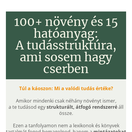
100+ növény és 15
hatóanyag:
A tudásstruktúra,
ami sosem hagy
cserben
Túl a káoszon: Mi a valódi tudás értéke?
Amikor mindenki csak néhány növényt ismer,
a te tudásod egy
strukturált, átfogó rendszerré
áll
össze.
Ezen a tanfolyamon nem a lexikonok és könyvek
tartalmát fogod bemagolnod, hanem a
mintázatokat