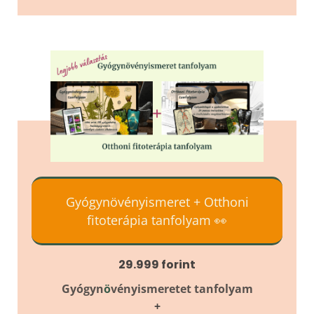
Gyógynövényismeret + Otthoni
fitoterápia tanfolyam 👀
29.999 forint
Gyógyn
ö
vényismeretet tanfolyam
+