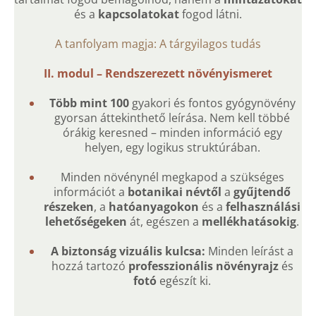
és a
kapcsolatokat
fogod látni.
A tanfolyam magja: A tárgyilagos tudás
II. modul – Rendszerezett növényismeret
Több mint 100
gyakori és fontos gyógynövény
gyorsan áttekinthető leírása. Nem kell többé
órákig keresned – minden információ egy
helyen, egy logikus struktúrában.
Minden növénynél megkapod a szükséges
információt a
botanikai névtől
a
gyűjtendő
részeken
, a
hatóanyagokon
és a
felhasználási
lehetőségeken
át, egészen a
mellékhatásokig
.
A biztonság vizuális kulcsa:
Minden leírást a
hozzá tartozó
professzionális növényrajz
és
fotó
egészít ki.