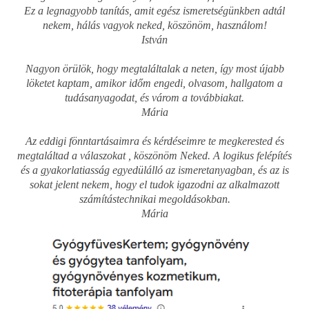
Ez a legnagyobb tanítás, amit egész ismeretségünkben adtál
nekem, hálás vagyok neked, köszönöm, használom!
István
Nagyon örülök, hogy megtaláltalak a neten, így most újabb
löketet kaptam, amikor időm engedi, olvasom, hallgatom a
tudásanyagodat, és várom a továbbiakat.
Mária
Az eddigi fönntartásaimra és kérdéseimre te megkerested és
megtaláltad a válaszokat , köszönöm Neked. A logikus felépítés
és a gyakorlatiasság egyedülálló az ismeretanyagban, és az is
sokat jelent nekem, hogy el tudok igazodni az alkalmazott
számítástechnikai megoldásokban.
Mária