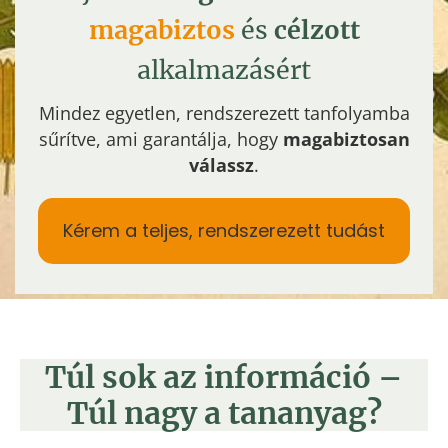
magabiztos
és
célzott
alkalmazásért
Mindez egyetlen, rendszerezett tanfolyamba
sűrítve, ami garantálja, hogy
magabiztosan
válassz
.
Kérem a teljes, rendszerezett tudást
Túl sok az információ –
Túl nagy a tananyag?