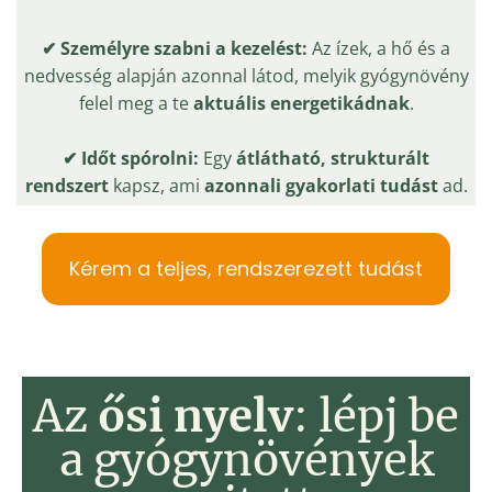
✔
Személyre szabni a kezelést:
Az ízek, a hő és a
nedvesség alapján azonnal látod, melyik gyógynövény
felel meg a te
aktuális energetikádnak
.
✔
Időt spórolni:
Egy
átlátható, strukturált
rendszert
kapsz, ami
azonnali gyakorlati tudást
ad.
Kérem a teljes, rendszerezett tudást
Az
ősi nyelv
: lépj be
a gyógynövények