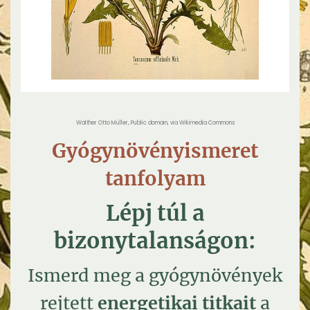
Walther Otto Müller, Public domain, via Wikimedia Commons
Gyógynövényismeret
tanfolyam
Lépj túl a
bizonytalanságon:
Ismerd meg a gyógynövények
rejtett
energetikai titkait
a