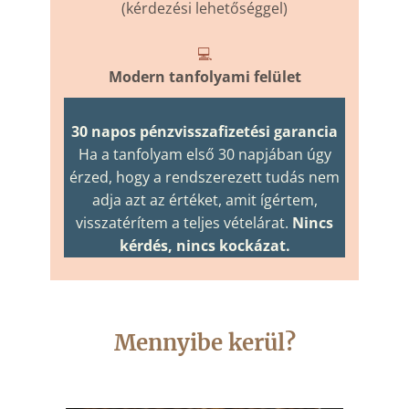
(kérdezési lehetőséggel)
💻
Modern tanfolyami felület
30 napos pénzvisszafizetési garancia
Ha a tanfolyam első 30 napjában úgy
érzed, hogy a rendszerezett tudás nem
adja azt az értéket, amit ígértem,
visszatérítem a teljes vételárat.
Nincs
kérdés, nincs kockázat.
Mennyibe kerül?