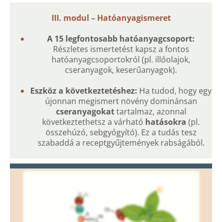
III. modul – Hatóanyagismeret
A 15 legfontosabb hatóanyagcsoport:
Részletes ismertetést kapsz a fontos
hatóanyagcsoportokról (pl. illóolajok,
cseranyagok, keserűanyagok).
Eszköz a következtetéshez:
Ha tudod, hogy egy
újonnan megismert növény dominánsan
cseranyagokat
tartalmaz, azonnal
következtethetsz a várható
hatásokra
(pl.
összehúzó, sebgyógyító). Ez a tudás tesz
szabaddá a receptgyűjtemények rabságából.