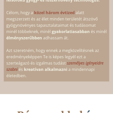
felsőfokú gyógy- és fűszernövény technológus.
Célom, hogy a
közel három évtized
alatt
megszerzett és az élet minden területét átszövő
gyógynövényes tapasztalataimat és tudásomat
minél többeknek, minél
gyakorlatiasabban
és minél
élményszerűbben
adhassam át.
Azt szeretném, hogy ennek a megközelítésnek az
eredményeképpen Te is képes legyél ezt a
szerteágazó és izgalmas tudást
személyes igényeidre
szabni
és
kreatívan alkalmazni
a mindennapi
életedben.