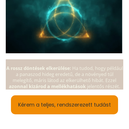
A rossz döntések elkerülése:
Ha tudod, hogy például
a panaszod hideg eredetű, de a növényed túl
melegítő, máris látod az elkerülhető hibát. Ezzel
azonnal kizárod a mellékhatások
jelentős részét.
Kérem a teljes, rendszerezett tudást