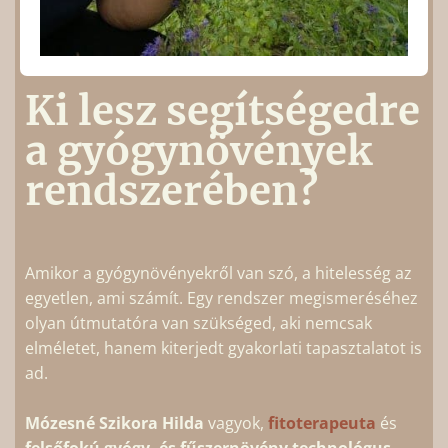
Ki lesz segítségedre
a gyógynövények
rendszerében?
Amikor a gyógynövényekről van szó, a hitelesség az
egyetlen, ami számít. Egy rendszer megismeréséhez
olyan útmutatóra van szükséged, aki nemcsak
elméletet, hanem kiterjedt gyakorlati tapasztalatot is
ad.
Mózesné Szikora Hilda
vagyok,
fitoterapeuta
és