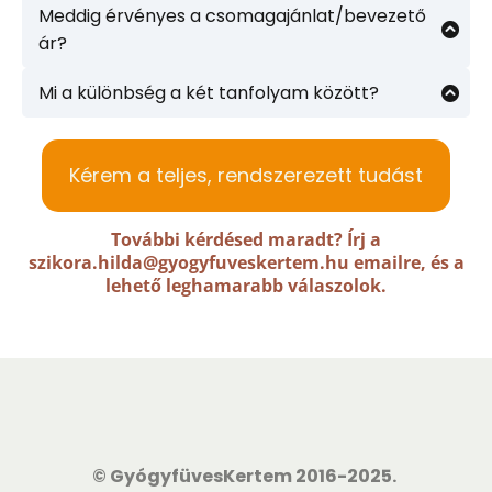
modulját éred el. A további leckék 2025
módszereidtől függően 20-60 percet vesz igénybe.
Meddig érvényes a csomagajánlat/bevezető
decembertől kerülnek feltöltésre.
ár?
Az
Otthoni fitoterápia tanfolyam
első leckéi
A bevezető kedvezmény a tanfolyamok utolsó
szintén decembertől lesznek elérhetőek.
leckéjének feltöltéséig érvényes.
Mi a különbség a két tanfolyam között?
A
Gyógynövényismeret tanfolyam
a
gyógynövényekre, a gyógynövényekben található
hatóanyagokra, valamint az energetikai rendszer
Kérem a teljes, rendszerezett tudást
megismerésén keresztül a gyógynövények
személyre szabott alkalmazására koncentrál.
Az
Otthoni fitoterápia
tanfolyam 24 gyakori
További kérdésed maradt? Írj a
panasz holisztikus és tradicionális energetikai
szikora.hilda@gyogyfuveskertem.hu
emailre, és a
bemutatására és az ennek megfelelően
lehető leghamarabb válaszolok.
alkalmazható gyógynövényekre koncentrál.
© GyógyfüvesKertem 2016-2025.