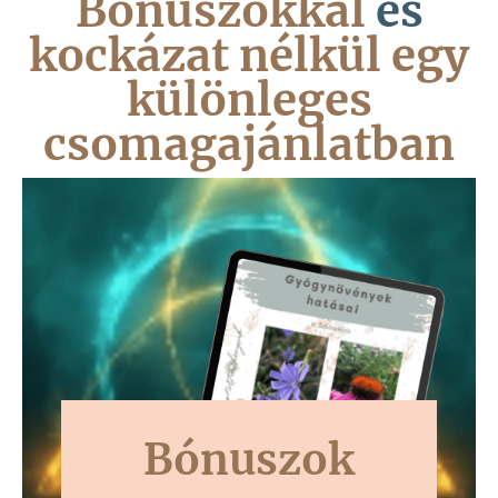
Bónuszokkal
és
kockázat nélkül egy
különleges
csomagajánlatban
Bónuszok