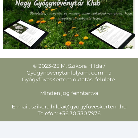
© 2023-25 M. Szikora Hilda /
Gyógynövénytanfolyam. com – a
GyógyfüvesKertem oktatási felülete
Minden jog fenntartva
E-mail:
szikora.hilda@gyogyfuveskertem.hu
Telefon: +36 30 330 7976